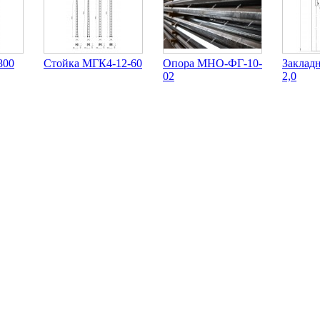
800
Стойка МГК4-12-60
Опора МНО-ФГ-10-
Закладн
02
2,0