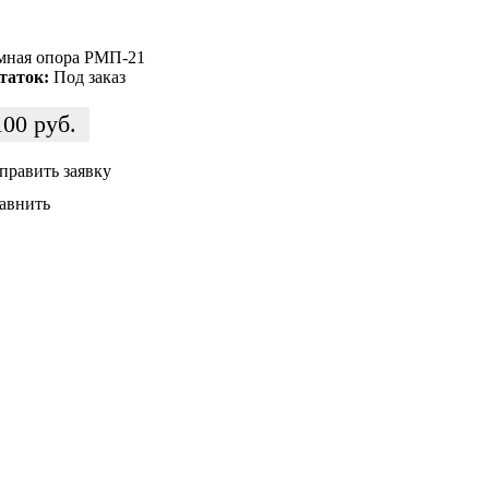
мная опора РМП-21
таток:
Под заказ
100
руб.
править заявку
авнить