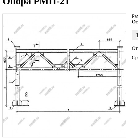
Опора РМП-21
Ра
Ос
От
Ср