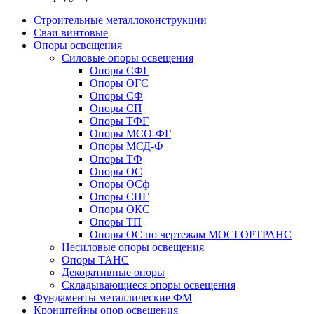
Строительные металлоконструкции
Сваи винтовые
Опоры освещения
Силовые опоры освещения
Опоры СФГ
Опоры ОГС
Опоры СФ
Опоры СП
Опоры ТФГ
Опоры МСО-ФГ
Опоры МСД-Ф
Опоры ТФ
Опоры ОС
Опоры ОСф
Опоры СПГ
Опоры ОКС
Опоры ТП
Опоры ОС по чертежам МОСГОРТРАНС
Несиловые опоры освещения
Опоры ТАНС
Декоративные опоры
Складывающиеся опоры освещения
Фундаменты металлические ФМ
Кронштейны опор освещения