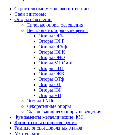
Строительные металлоконструкции
Сваи винтовые
Опоры освещения
Силовые опоры освещения
Несиловые опоры освещения
Опоры ОГК
Опоры НФГ
Опоры ОГКф
Опоры НФК
Опоры ОНО
Опоры МНО-ФГ
Опоры НПГ
Опоры ОКК
Опоры ОТф
Опоры ОТ
Опоры НФ
Опоры НП
Опоры ТАНС
Декоративные опоры
Складывающиеся опоры освещения
Фундаменты металлические ФМ
Кронштейны опор освещения
Рамные опоры дорожных знаков
Мачты связи