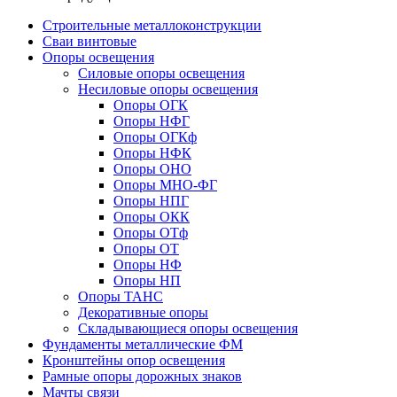
Строительные металлоконструкции
Сваи винтовые
Опоры освещения
Силовые опоры освещения
Несиловые опоры освещения
Опоры ОГК
Опоры НФГ
Опоры ОГКф
Опоры НФК
Опоры ОНО
Опоры МНО-ФГ
Опоры НПГ
Опоры ОКК
Опоры ОТф
Опоры ОТ
Опоры НФ
Опоры НП
Опоры ТАНС
Декоративные опоры
Складывающиеся опоры освещения
Фундаменты металлические ФМ
Кронштейны опор освещения
Рамные опоры дорожных знаков
Мачты связи