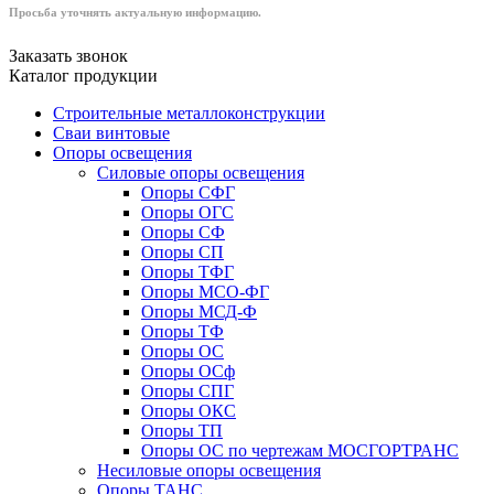
Просьба уточнять актуальную информацию.
Заказать звонок
Каталог продукции
Строительные металлоконструкции
Сваи винтовые
Опоры освещения
Силовые опоры освещения
Опоры СФГ
Опоры ОГС
Опоры СФ
Опоры СП
Опоры ТФГ
Опоры МСО-ФГ
Опоры МСД-Ф
Опоры ТФ
Опоры ОС
Опоры ОСф
Опоры СПГ
Опоры ОКС
Опоры ТП
Опоры ОС по чертежам МОСГОРТРАНС
Несиловые опоры освещения
Опоры ТАНС