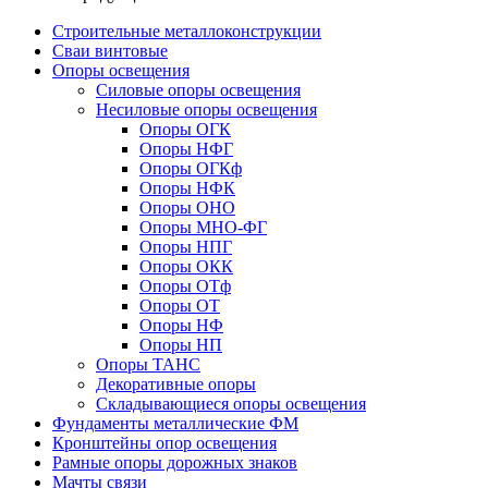
Строительные металлоконструкции
Сваи винтовые
Опоры освещения
Силовые опоры освещения
Несиловые опоры освещения
Опоры ОГК
Опоры НФГ
Опоры ОГКф
Опоры НФК
Опоры ОНО
Опоры МНО-ФГ
Опоры НПГ
Опоры ОКК
Опоры ОТф
Опоры ОТ
Опоры НФ
Опоры НП
Опоры ТАНС
Декоративные опоры
Складывающиеся опоры освещения
Фундаменты металлические ФМ
Кронштейны опор освещения
Рамные опоры дорожных знаков
Мачты связи