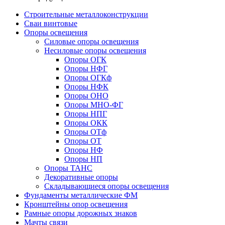
Строительные металлоконструкции
Сваи винтовые
Опоры освещения
Силовые опоры освещения
Несиловые опоры освещения
Опоры ОГК
Опоры НФГ
Опоры ОГКф
Опоры НФК
Опоры ОНО
Опоры МНО-ФГ
Опоры НПГ
Опоры ОКК
Опоры ОТф
Опоры ОТ
Опоры НФ
Опоры НП
Опоры ТАНС
Декоративные опоры
Складывающиеся опоры освещения
Фундаменты металлические ФМ
Кронштейны опор освещения
Рамные опоры дорожных знаков
Мачты связи