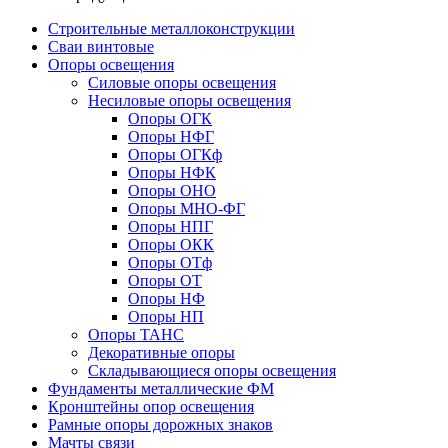
Строительные металлоконструкции
Сваи винтовые
Опоры освещения
Силовые опоры освещения
Несиловые опоры освещения
Опоры ОГК
Опоры НФГ
Опоры ОГКф
Опоры НФК
Опоры ОНО
Опоры МНО-ФГ
Опоры НПГ
Опоры ОКК
Опоры ОТф
Опоры ОТ
Опоры НФ
Опоры НП
Опоры ТАНС
Декоративные опоры
Складывающиеся опоры освещения
Фундаменты металлические ФМ
Кронштейны опор освещения
Рамные опоры дорожных знаков
Мачты связи