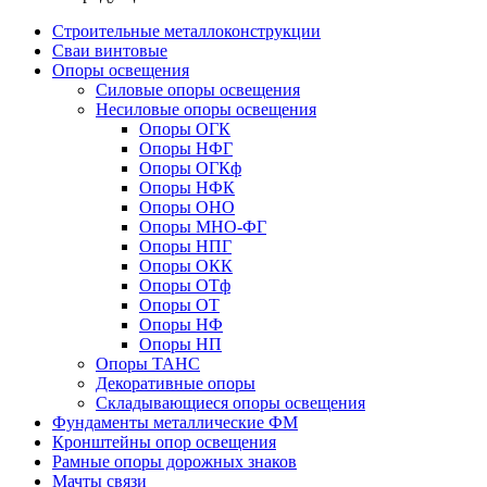
Строительные металлоконструкции
Сваи винтовые
Опоры освещения
Силовые опоры освещения
Несиловые опоры освещения
Опоры ОГК
Опоры НФГ
Опоры ОГКф
Опоры НФК
Опоры ОНО
Опоры МНО-ФГ
Опоры НПГ
Опоры ОКК
Опоры ОТф
Опоры ОТ
Опоры НФ
Опоры НП
Опоры ТАНС
Декоративные опоры
Складывающиеся опоры освещения
Фундаменты металлические ФМ
Кронштейны опор освещения
Рамные опоры дорожных знаков
Мачты связи