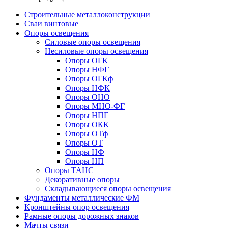
Строительные металлоконструкции
Сваи винтовые
Опоры освещения
Силовые опоры освещения
Несиловые опоры освещения
Опоры ОГК
Опоры НФГ
Опоры ОГКф
Опоры НФК
Опоры ОНО
Опоры МНО-ФГ
Опоры НПГ
Опоры ОКК
Опоры ОТф
Опоры ОТ
Опоры НФ
Опоры НП
Опоры ТАНС
Декоративные опоры
Складывающиеся опоры освещения
Фундаменты металлические ФМ
Кронштейны опор освещения
Рамные опоры дорожных знаков
Мачты связи