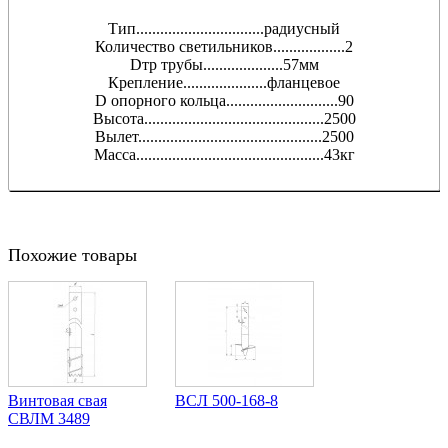
Тип................................радиусный
Количество светильников..................2
Dтр трубы....................57мм
Крепление.....................фланцевое
D опорного кольца............................90
Высота.............................................2500
Вылет..............................................2500
Масса...............................................43кг
Похожие товары
Винтовая свая
ВСЛ 500-168-8
СВЛМ 3489