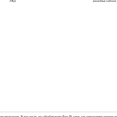
РЖД
закладные изделия.
жие технологии. В том числе, мы обрабатываем Ваш IP-адрес для определения региона 