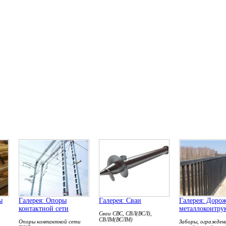
ы
Галерея: Опоры
Галерея: Сваи
Галерея: Доро
контактной сети
металлоконтру
Сваи СВС, СВЛ(ВСЛ),
СВЛМ(ВСЛМ)
Опоры контактной сети
Заборы, огражден