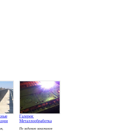
жные
Галерея:
кции
Металлообработка
ия,
По заданию заказчиков