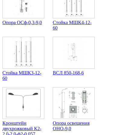
Опора ОСф-0,3-9,0
Стойка МШК4-12-
60
Стойка МШК3-12-
ВСЛ 850-168-6
60
Кронштейн
Опора освещения
двухрожковый К2-
ОНО-9,0
2,0-2,0-ф2-0,057