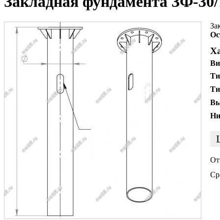
Закладная фундамента ЗФ-30/
За
Ос
Х
Ви
Ти
Ти
Вы
Ни
От
Ср