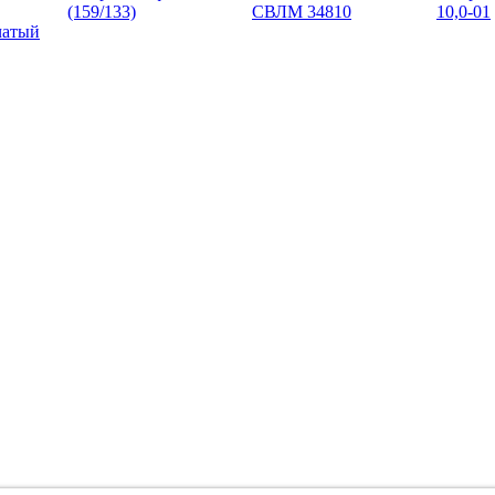
(159/133)
СВЛМ 34810
10,0-01
чатый