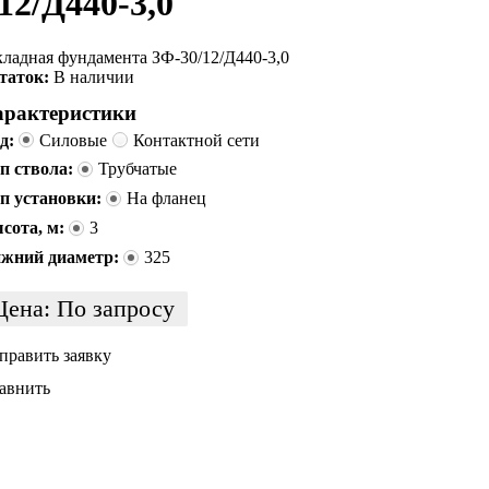
12/Д440-3,0
кладная фундамента ЗФ-30/12/Д440-3,0
таток:
В наличии
арактеристики
д:
Силовые
Контактной сети
п ствола:
Трубчатые
п установки:
На фланец
сота, м:
3
жний диаметр:
325
Цена:
По запросу
править заявку
авнить