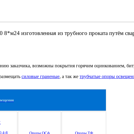
0 8*м24 изготовленная из трубного проката путём сва
анию заказчика, возможны покрытия горячим оцинкованием, би
 размещать
силовые граненые
, а так же
трубчатые опоры освещен
вещения
С
0,4-8
Опоры ОСф
Опоры ТФ